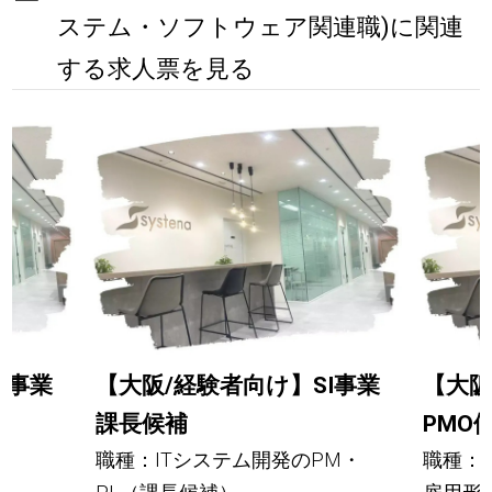
ステム・ソフトウェア関連職)に関連
する求人票を見る
I事業
【大阪/経験者向け】SI事業
【大阪
課長候補
PMO
職種：ITシステム開発のPM・
職種：S