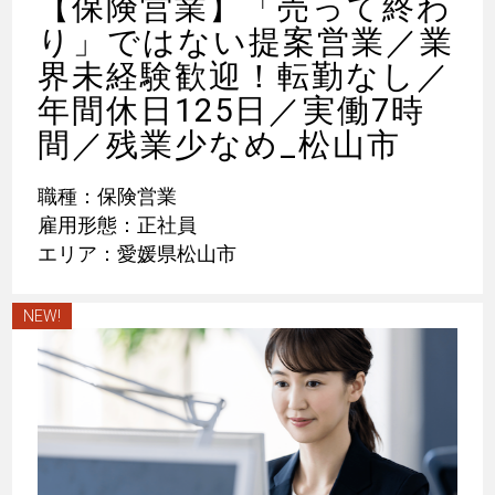
【保険営業】「売って終わ
り」ではない提案営業／業
界未経験歓迎！転勤なし／
年間休日125日／実働7時
間／残業少なめ_松山市
職種：保険営業
雇用形態：正社員
エリア：愛媛県松山市
NEW!