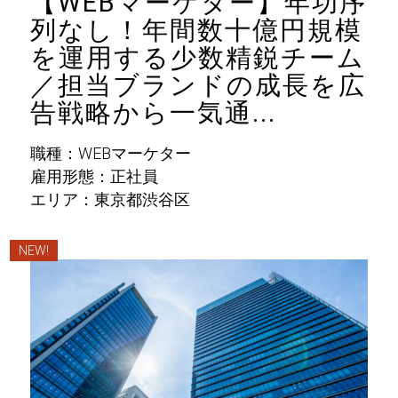
【WEBマーケター】年功序
列なし！年間数十億円規模
を運用する少数精鋭チーム
／担当ブランドの成長を広
告戦略から一気通...
職種：WEBマーケター
雇用形態：正社員
エリア：東京都渋谷区
NEW!