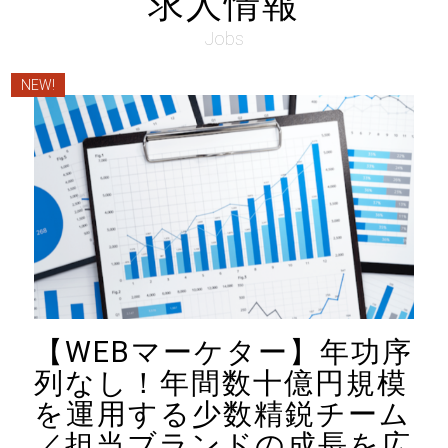
求人情報
Jobs
NEW!
【WEBマーケター】年功序
列なし！年間数十億円規模
を運用する少数精鋭チーム
／担当ブランドの成長を広