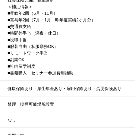
社会保険完備、健康診断
＜補足情報＞
■昇給年2回（5月・11月）
■賞与年2回（7月・1月｜昨年度実績2ヶ月分）
■交通費支給
■時間外手当（深夜・休日）
■役職手当
■服装自由（私服勤務OK）
■リモートワーク手当
■副業OK
■社内留学制度
■書籍購入・セミナー参加費用補助
健康保険あり・厚生年金あり・雇用保険あり・労災保険あり
禁煙 喫煙可能場所設置
なし