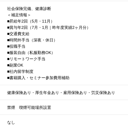
社会保険完備、健康診断
＜補足情報＞
■昇給年2回（5月・11月）
■賞与年2回（7月・1月｜昨年度実績2ヶ月分）
■交通費支給
■時間外手当（深夜・休日）
■役職手当
■服装自由（私服勤務OK）
■リモートワーク手当
■副業OK
■社内留学制度
■書籍購入・セミナー参加費用補助
健康保険あり・厚生年金あり・雇用保険あり・労災保険あり
禁煙 喫煙可能場所設置
なし