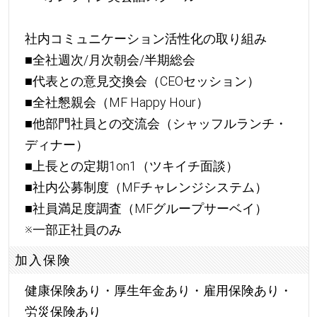
社内コミュニケーション活性化の取り組み
■全社週次/月次朝会/半期総会
■代表との意見交換会（CEOセッション）
■全社懇親会（MF Happy Hour）
■他部門社員との交流会（シャッフルランチ・
ディナー）
■上長との定期1on1（ツキイチ面談）
■社内公募制度（MFチャレンジシステム）
■社員満足度調査（MFグループサーベイ）
※一部正社員のみ
加入保険
健康保険あり・厚生年金あり・雇用保険あり・
労災保険あり