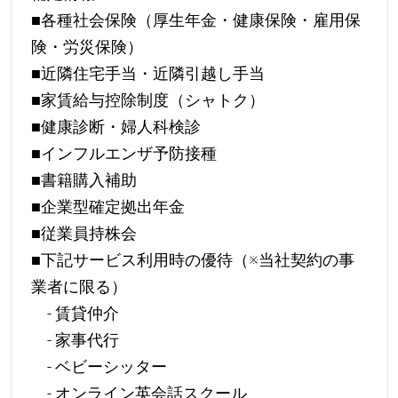
■各種社会保険（厚生年金・健康保険・雇用保
険・労災保険）
■近隣住宅手当・近隣引越し手当
■家賃給与控除制度（シャトク）
■健康診断・婦人科検診
■インフルエンザ予防接種
■書籍購入補助
■企業型確定拠出年金
■従業員持株会
■下記サービス利用時の優待（※当社契約の事
業者に限る）
- 賃貸仲介
- 家事代行
- ベビーシッター
- オンライン英会話スクール