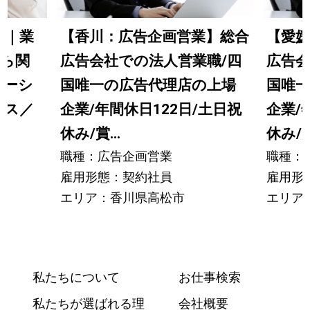
業｜業
【香川：広告企画営業】総合
【愛媛
から関
広告会社での法人営業職/四
広告会
モーシ
国唯一の広告代理店の上場
国唯
ース／
企業/年間休日122日/土日祝
企業/
休み/賞...
休み/賞.
職種：広告企画営業
職種：
雇用形態：契約社員
雇用形
エリア：香川県高松市
エリア
私たちについて
お仕事検索
私たちが選ばれる理
会社概要