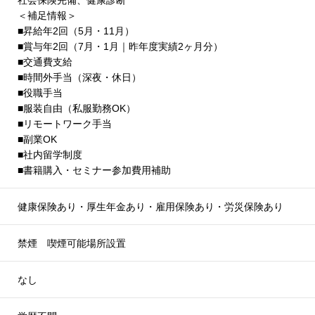
社会保険完備、健康診断
＜補足情報＞
■昇給年2回（5月・11月）
■賞与年2回（7月・1月｜昨年度実績2ヶ月分）
■交通費支給
■時間外手当（深夜・休日）
■役職手当
■服装自由（私服勤務OK）
■リモートワーク手当
■副業OK
■社内留学制度
■書籍購入・セミナー参加費用補助
健康保険あり・厚生年金あり・雇用保険あり・労災保険あり
禁煙 喫煙可能場所設置
なし